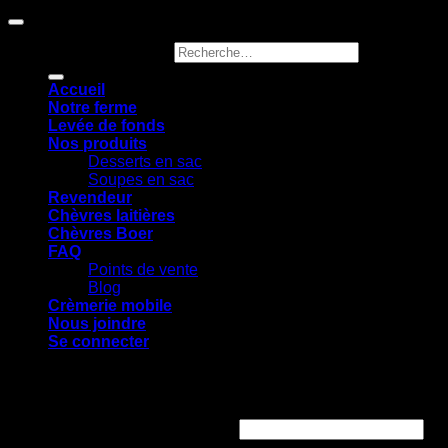
Recherche pour :
Accueil
Notre ferme
Levée de fonds
Nos produits
Desserts en sac
Soupes en sac
Revendeur
Chèvres laitières
Chèvres Boer
FAQ
Points de vente
Blog
Crèmerie mobile
Nous joindre
Se connecter
Se connecter
Identifiant ou e-mail
*
Obligatoire