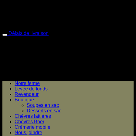
Livraison de soupes en sac, partout au Québec, avec
frais minimum de 15$.
Livraison par Purolator, le lendemain. (les commandes
doivent être passées avant midi, le jour précédent)
Délais de livraison
Veuillez noter que le délai de préparation est d’environ 2 à 3
jours ouvrables, dépendamment de la disponibilité des
produits et que les prix sont sujet à changement sans
préavis.
Pour toute question, Contactez-nous.
Notre ferme
Levée de fonds
Revendeur
Boutique
Soupes en sac
Desserts en sac
Chèvres laitières
Chèvres Boer
Crèmerie mobile
Nous joindre