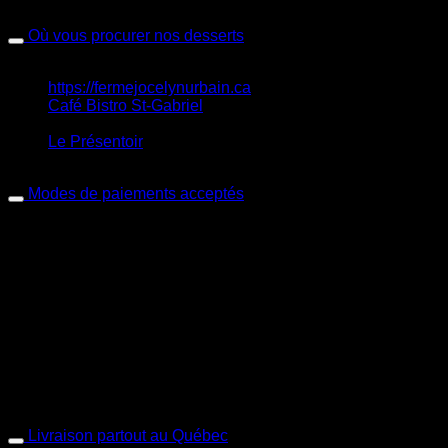
Chambly, Carignan, QC J3L 4N4
Où vous procurer nos desserts
Achat en ligne sur notre site Web:
https://fermejocelynurbain.ca
Café Bistro St-Gabriel
: 308 blv. L’Ange-Gardien,
L’Assomption, Québec, J5W 1S1
Le Présentoir
: 283 blv. L’Ange-Gardien, L’Assomption,
Québec, J5W 1R8
Modes de paiements acceptés
Paiement en ligne:
Visa
Mastercard
Livraison locale ou cueillette à la ferme sur rendez-vous:
Visa
Mastercard
Interac
Argent comptant
Livraison partout au Québec