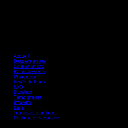
Cash On Delivery
Accueil
Desserts en sac
Soupes en sac
Points de vente
Revendeur
Levée de fonds
FAQ
Livraison
Témoignages
Infolettre
Blog
Termes et conditions
Politique de vie privée
Copyright 2026 ©
Ferme Jocelyn Urbain