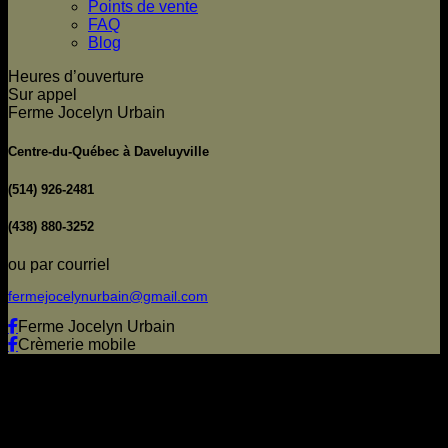
Points de vente
FAQ
Blog
Heures d’ouverture
Sur appel
Ferme Jocelyn Urbain
Centre-du-Québec à Daveluyville
(514) 926-2481
(438) 880-3252
ou par courriel
fermejocelynurbain@gmail.com
Ferme Jocelyn Urbain
Crèmerie mobile