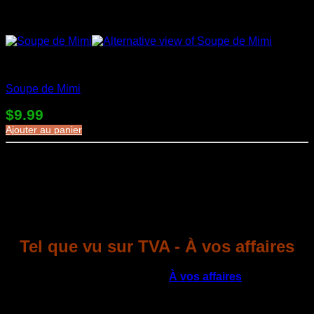
Soupes en sac
Soupe de Mimi
$
9.99
Ajouter au panier
Tel que vu sur TVA - À vos affaires
Merci à l'équipe de l'émission
À vos affaires
à TVA,
d'être venue nous visiter, le 23 novembre dernier pour
faire un reportage sur la ferme et faire connaître nos