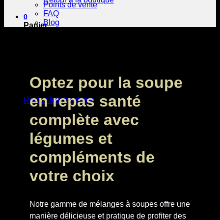
Points de vente
FAQ
0
Blog
Panier
Optez pour la soupe
Votre panier est vide.
en repas santé
Retour à la boutique
complète avec
légumes et
compléments de
votre choix
Notre gamme de mélanges à soupes offre une
manière délicieuse et pratique de profiter des