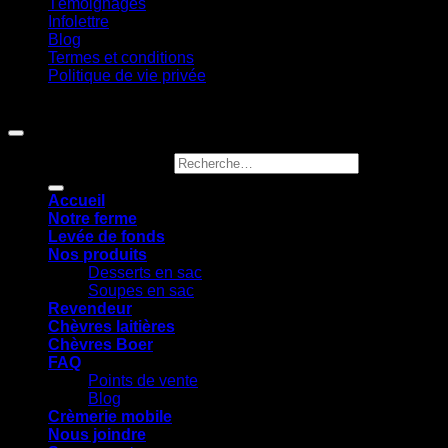
Témoignages
Infolettre
Blog
Termes et conditions
Politique de vie privée
Copyright 2026 ©
Ferme Jocelyn Urbain
Recherche pour :
Accueil
Notre ferme
Levée de fonds
Nos produits
Desserts en sac
Soupes en sac
Revendeur
Chèvres laitières
Chèvres Boer
FAQ
Points de vente
Blog
Crèmerie mobile
Nous joindre