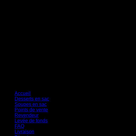
MasterCard
Cash On Delivery
Accueil
Desserts en sac
Soupes en sac
Points de vente
Revendeur
Levée de fonds
FAQ
Livraison