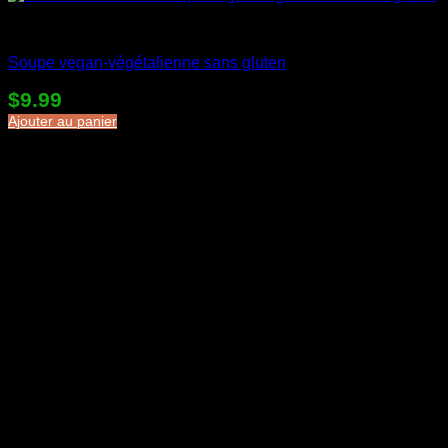
Soupes en sac
Soupe vegan-végétalienne sans gluten
$
9.99
Ajouter au panier