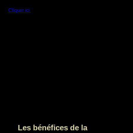
produits.
Cliquer ici
pour voir la vidéo. (à partir de 11:15 minutes)
Au plaisir de vous servir!
Les bénéfices de la