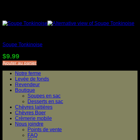
Soupes en sac
Soupe Tonkinoise
$
9.99
Ajouter au panier
Notre ferme
Levée de fonds
Revendeur
Boutique
Soupes en sac
Desserts en sac
Chèvres laitières
Chèvres Boer
Crèmerie mobile
Nous joindre
Points de vente
FAQ