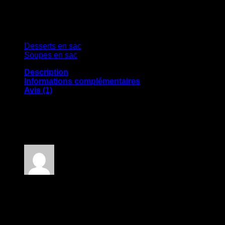
Nos produits
Desserts en sac
(9)
Soupes en sac
(16)
Description
Informations complémentaires
Avis (1)
Dimensions
30 × 7.5 × 5 cm
1 avis pour
Crème de tomates de Léa
Note
5
sur 5
Julie morin
–
22 février 2024
Cette nouvelle soupe est tellement ma nouvelle
préférée !! Elle me rappelle la crème de tomates de ma