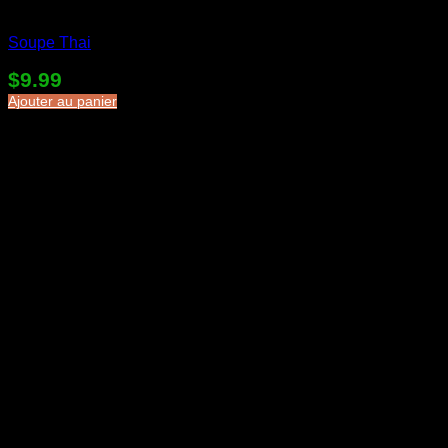
Soupes en sac
Soupe Thai
$
9.99
Ajouter au panier