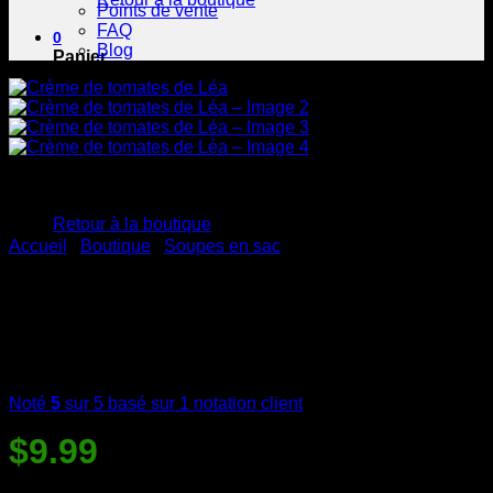
Points de vente
FAQ
0
Blog
Panier
Votre panier est vide.
Retour à la boutique
Accueil
/
Boutique
/
Soupes en sac
Crème de tomates de Léa
Noté
5
sur 5 basé sur
1
notation client
$
9.99