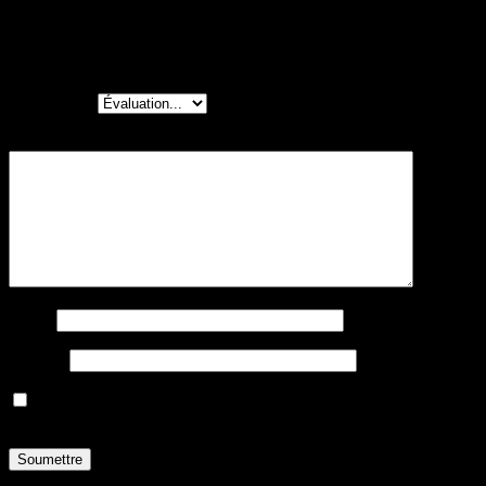
grand mère !!! Elle est un must!!!!
Ajouter un Avis
Votre note
*
Votre avis
*
Nom
*
E-mail
*
Enregistrer mon nom, mon e-mail et mon site dans le
navigateur pour mon prochain commentaire.