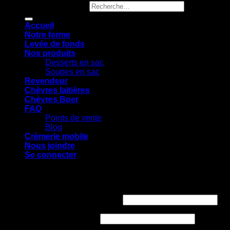
Recherche pour :
Accueil
Notre ferme
Levée de fonds
Nos produits
Desserts en sac
Soupes en sac
Revendeur
Chèvres laitières
Chèvres Boer
FAQ
Points de vente
Blog
Crèmerie mobile
Nous joindre
Se connecter
Se connecter
Identifiant ou e-mail
*
Obligatoire
Mot de passe
*
Obligatoire