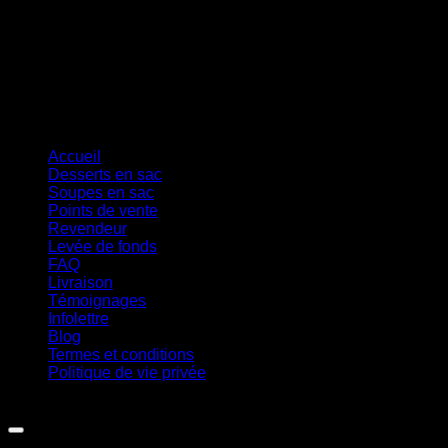
Cash On Delivery
Accueil
Desserts en sac
Soupes en sac
Points de vente
Revendeur
Levée de fonds
FAQ
Livraison
Témoignages
Infolettre
Blog
Termes et conditions
Politique de vie privée
Copyright 2026 ©
Ferme Jocelyn Urbain