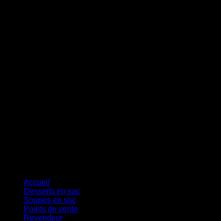
MasterCard
Cash On Delivery
Accueil
Desserts en sac
Soupes en sac
Points de vente
Revendeur