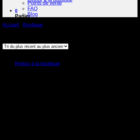
Points de vente
FAQ
0
Blog
Panier
Accueil
/
Boutique
/
Produits identifiés “Carré au chocolat”
2 résultats affichés
Trié du plus récent au plus ancien
Votre panier est vide.
Retour à la boutique