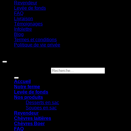
Revendeur
Levée de fonds
FAQ
Livraison
Témoignages
Infolettre
Blog
Termes et conditions
Politique de vie privée
Copyright 2026 ©
Ferme Jocelyn Urbain
Recherche pour :
Accueil
Notre ferme
Levée de fonds
Nos produits
Desserts en sac
Soupes en sac
Revendeur
Chèvres laitières
Chèvres Boer
FAQ