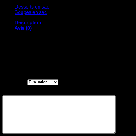
Desserts en sac
(9)
Soupes en sac
(16)
Description
Avis (0)
Avis
Il n’y a pas encore d’avis.
Soyez le premier à laisser votre avis sur “Carré
au chocolat”
Votre note
*
Votre avis
*