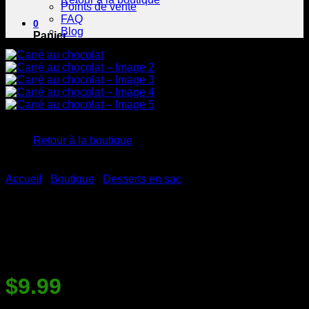
Points de vente
FAQ
0
Blog
Panier
Votre panier est vide.
Retour à la boutique
Accueil
/
Boutique
/
Desserts en sac
Carré au chocolat
$
9.99