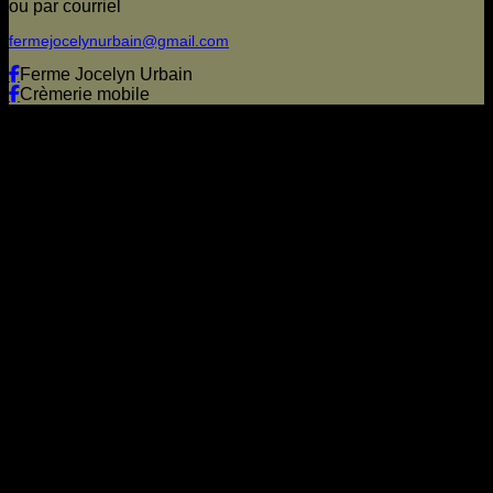
ou par courriel
fermejocelynurbain@gmail.com
Ferme Jocelyn Urbain
Crèmerie mobile
Visa