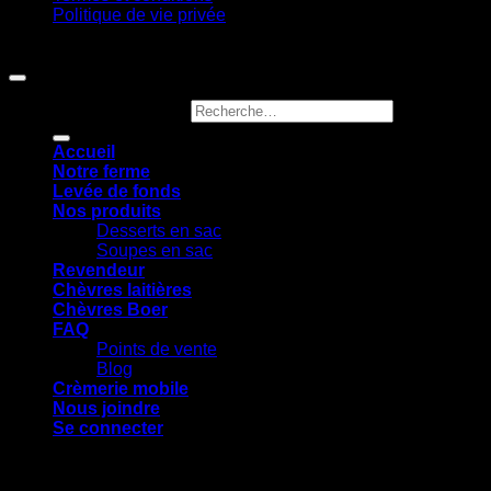
Politique de vie privée
Copyright 2026 ©
Ferme Jocelyn Urbain
Recherche pour :
Accueil
Notre ferme
Levée de fonds
Nos produits
Desserts en sac
Soupes en sac
Revendeur
Chèvres laitières
Chèvres Boer
FAQ
Points de vente
Blog
Crèmerie mobile
Nous joindre
Se connecter
Se connecter