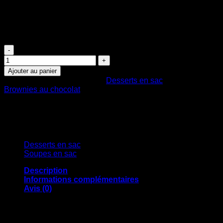
autre personne dont vous voulez faire plaisir, c’est toujours
apprécié ! Possibilité de portionner et de congeler. Bon
appétit ! Ferme Jocelyn Urbain Dessert en sac en cadeau !
Le meilleur dessert au monde !
quantité de Brownies au chocolat
Ajouter au panier
UGS :
DESS102
Catégorie :
Desserts en sac
Étiquette :
Brownies au chocolat
Nos produits
Desserts en sac
(9)
Soupes en sac
(16)
Description
Informations complémentaires
Avis (0)
Dimensions
30 × 7.5 × 5 cm